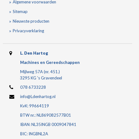
Algemene voorwaarden
Sitemap
Nieuwste producten
Privacyverklaring
L. Den Hartog
Machines en Gereedschappen
Mijlweg 57A (nr. 451.)
3295 KG 's Gravendeel
078 6733228
info@Ldenhartog.nl
KvK: 99664119
BTW nr.: NL869082577B01
IBAN: NL35INGB 0009047841
BIC: INGBNL2A