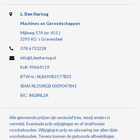
L. Den Hartog
Machines en Gereedschappen
Mijlweg 57A (nr. 451.)
3295 KG 's Gravendeel
078 6733228
info@Ldenhartog.nl
KvK: 99664119
BTW nr.: NL869082577B01
IBAN: NL35INGB 0009047841
BIC: INGBNL2A
Alle genoemde prijzen zijn exclusief btw, tenzij anders is
vermeld. Eventuele prijs wijzigingen en of drukfouten
voorbehouden. Wijziging in prijs en uitvoering ten allen tijde
voorbehouden. Tevens kunnen de getoonde afbeeldingen