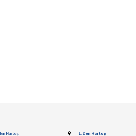
den Hartog
L. Den Hartog