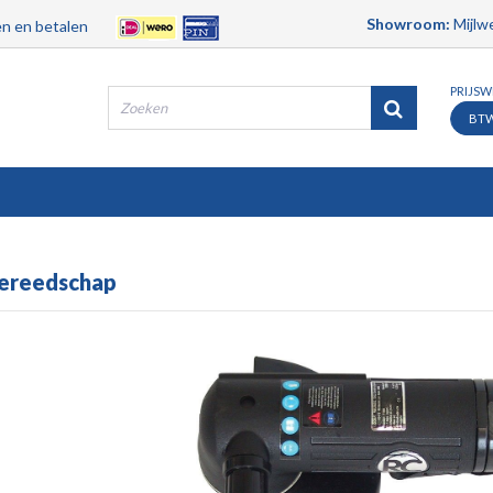
Showroom:
Mijlwe
n en betalen
PRIJS
BT
Producten
Merken
Contact
Service
gereedschap