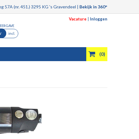
g 57A (nr. 451.) 3295 KG 's Gravendeel |
Bekijk in 360°
Vacature
|
Inloggen
WEERGAVE
W
incl.
(0)
Product filmpjes
Aanbiedingen