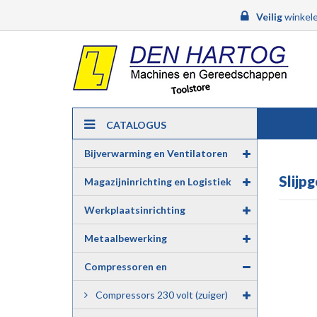
Veilig
winkele
CATALOGUS
Bijverwarming en Ventilatoren
Slijp
Magazijninrichting en Logistiek
Werkplaatsinrichting
Metaalbewerking
Compressoren en
Luchtgereedschap
Compressors 230 volt (zuiger)