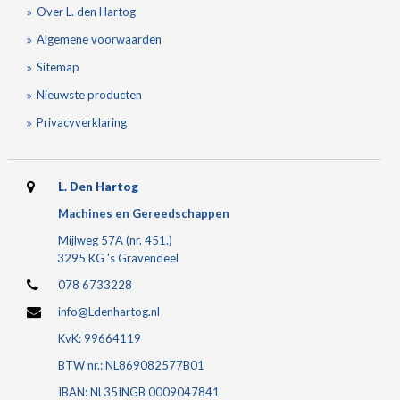
Over L. den Hartog
Algemene voorwaarden
Sitemap
Nieuwste producten
Privacyverklaring
L. Den Hartog
Machines en Gereedschappen
Mijlweg 57A (nr. 451.)
3295 KG 's Gravendeel
078 6733228
info@Ldenhartog.nl
KvK: 99664119
BTW nr.: NL869082577B01
IBAN: NL35INGB 0009047841