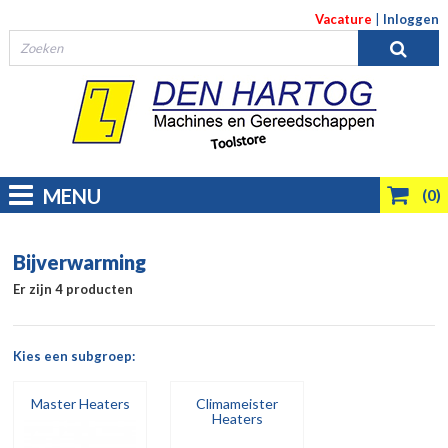
Vacature
|
Inloggen
MENU
(0)
Bijverwarming
Er zijn 4 producten
Kies een subgroep:
Master Heaters
Climameister
Heaters