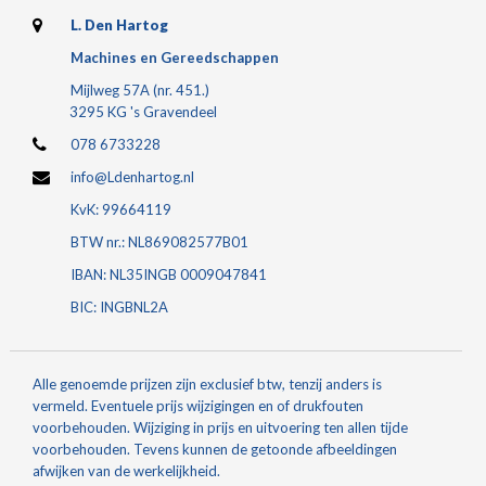
L. Den Hartog
Machines en Gereedschappen
Mijlweg 57A (nr. 451.)
3295 KG 's Gravendeel
078 6733228
info@Ldenhartog.nl
KvK: 99664119
BTW nr.: NL869082577B01
IBAN: NL35INGB 0009047841
BIC: INGBNL2A
Alle genoemde prijzen zijn exclusief btw, tenzij anders is
vermeld. Eventuele prijs wijzigingen en of drukfouten
voorbehouden. Wijziging in prijs en uitvoering ten allen tijde
voorbehouden. Tevens kunnen de getoonde afbeeldingen
afwijken van de werkelijkheid.