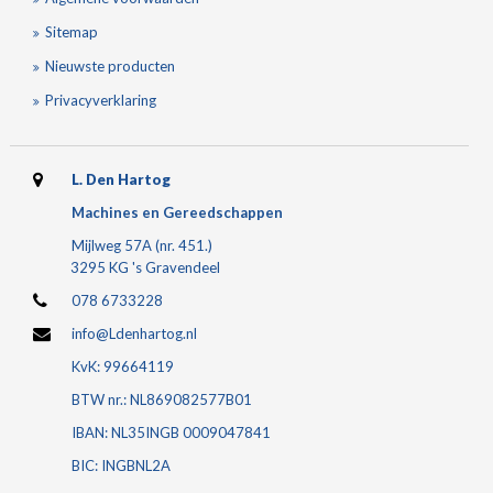
Sitemap
Nieuwste producten
Privacyverklaring
L. Den Hartog
Machines en Gereedschappen
Mijlweg 57A (nr. 451.)
3295 KG 's Gravendeel
078 6733228
info@Ldenhartog.nl
KvK: 99664119
BTW nr.: NL869082577B01
IBAN: NL35INGB 0009047841
BIC: INGBNL2A