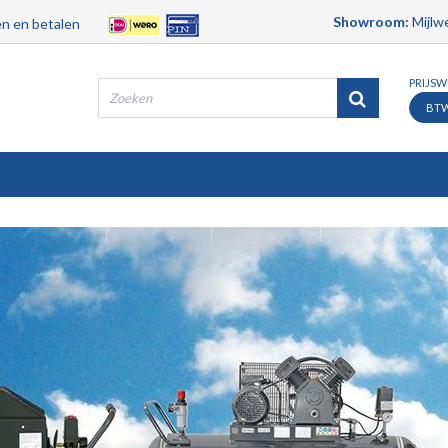
Showroom:
Mijlwe
n en betalen
PRIJS
BT
Producten
Merken
Contact
Service