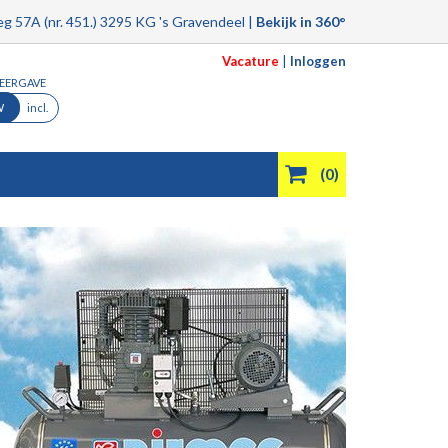
g 57A (nr. 451.) 3295 KG 's Gravendeel |
Bekijk in 360°
Vacature
|
Inloggen
WEERGAVE
W
incl.
(0)
Product filmpjes
Aanbiedingen