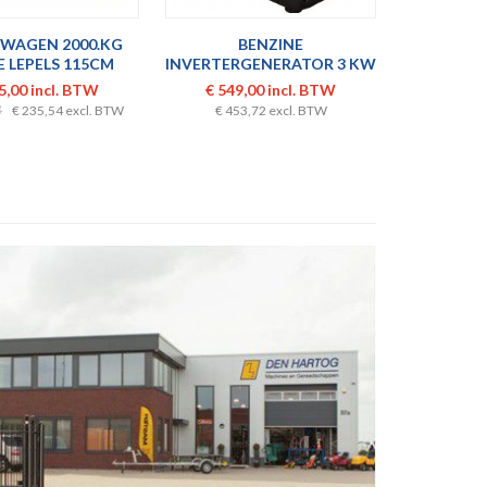
TWAGEN 2000.KG
BENZINE
B
 LEPELS 115CM
INVERTERGENERATOR 3 KW
INVERTER
5,00 incl. BTW
€ 549,00 incl. BTW
€ 789,
3
€ 235,54 excl. BTW
€ 453,72 excl. BTW
€ 652