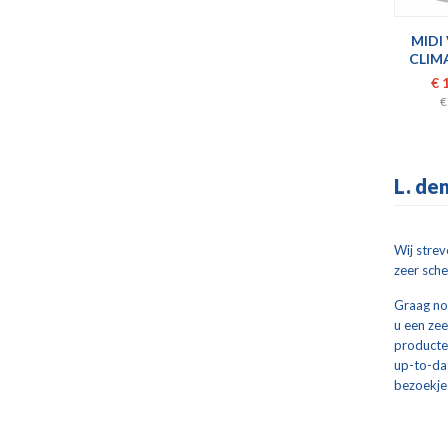
MIDI
CLIM
€ 
€
L. de
Wij strev
zeer sche
Graag nod
u een ze
producten
up-to-dat
bezoekje