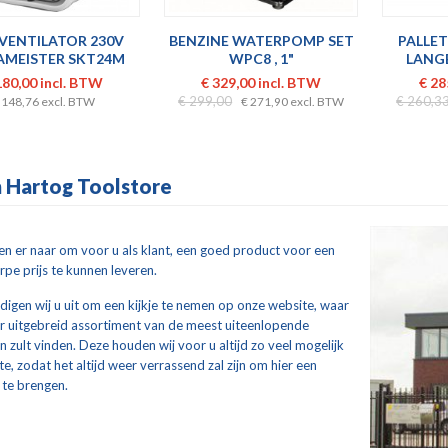
 VENTILATOR 230V
BENZINE WATERPOMP SET
PALLE
AMEISTER SKT24M
WPC8 , 1"
LANGE
180,00 incl. BTW
€ 329,00 incl. BTW
€ 28
€ 299,00
€ 260,3
 148,76 excl. BTW
€ 271,90 excl. BTW
n Hartog Toolstore
en er naar om voor u als klant, een goed product voor een
rpe prijs te kunnen leveren.
igen wij u uit om een kijkje te nemen op onze website, waar
er uitgebreid assortiment van de meest uiteenlopende
 zult vinden. Deze houden wij voor u altijd zo veel mogelijk
e, zodat het altijd weer verrassend zal zijn om hier een
 te brengen.