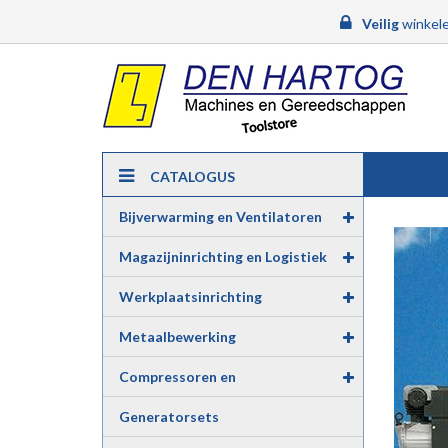
Veilig
winkele
CATALOGUS
Bijverwarming en Ventilatoren
Magazijninrichting en Logistiek
Werkplaatsinrichting
Metaalbewerking
Compressoren en
Luchtgereedschap
Generatorsets