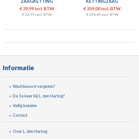
ZAAGKETTING
KETTINGZAAG
CS3635DBW4Z
€ 29,99 incl. BTW
€ 359,00 incl. BTW
€ 24,79 excl. BTW
€ 296,69 excl. BTW
Informatie
Wachtwoord vergeten?
De 1e keer bij L. den Hartog?
Veilig betalen
Contact
Over L. den Hartog