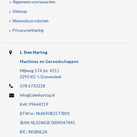
Algemene voorwaarden
Sitemap
Nieuwste producten
Privacyverklaring
L. Den Hartog
Machines en Gereedschappen
Mijlweg 57A (nr. 451.)
3295 KG 's Gravendeel
078 6733228
info@Ldenhartog.nl
KvK: 99664119
BTW nr.: NL869082577B01
IBAN: NL35INGB 0009047841
BIC: INGBNL2A