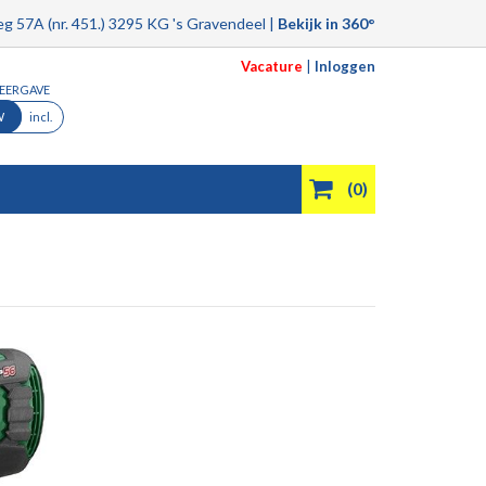
g 57A (nr. 451.) 3295 KG 's Gravendeel |
Bekijk in 360°
Vacature
|
Inloggen
WEERGAVE
W
incl.
(0)
Product filmpjes
Aanbiedingen