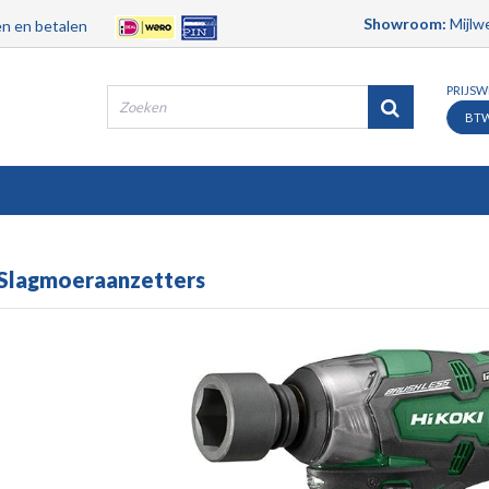
Showroom:
Mijlwe
n en betalen
PRIJS
BT
Producten
Merken
Contact
Service
Slagmoeraanzetters