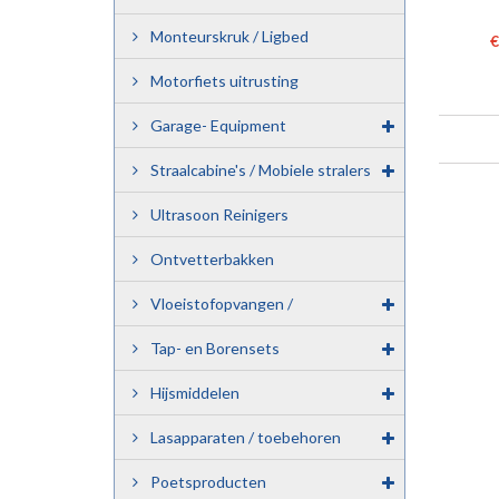
SLA
Monteurskruk / Ligbed
€
Motorfiets uitrusting
Garage- Equipment
Straalcabine's / Mobiele stralers
Ultrasoon Reinigers
Ontvetterbakken
Vloeistofopvangen /
Milieubakken.
Tap- en Borensets
Hijsmiddelen
Lasapparaten / toebehoren
Poetsproducten