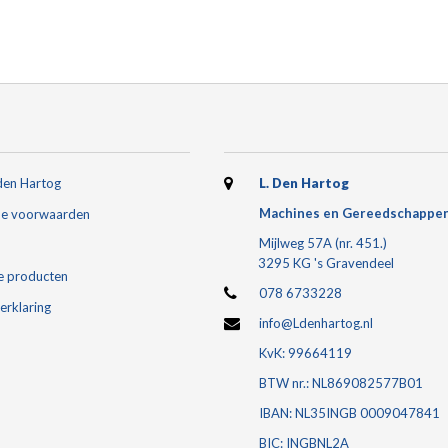
den Hartog
L. Den Hartog
Machines en Gereedschappe
e voorwaarden
Mijlweg 57A (nr. 451.)
3295 KG 's Gravendeel
e producten
078 6733228
erklaring
info@Ldenhartog.nl
KvK: 99664119
BTW nr.: NL869082577B01
IBAN: NL35INGB 0009047841
BIC: INGBNL2A