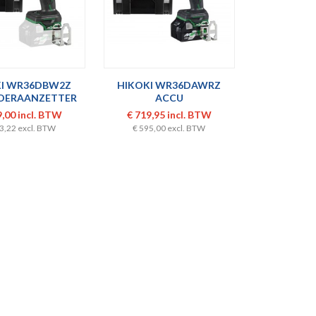
KI WR36DBW2Z
HIKOKI WR36DAWRZ
OERAANZETTER
ACCU
1/2"
SLAGMOERAANZETTER
9,00 incl. BTW
€ 719,95 incl. BTW
3/4"
3,22 excl. BTW
€ 595,00 excl. BTW