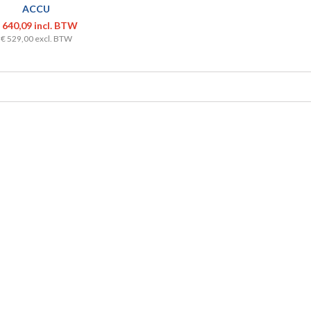
ACCU
GMOERAANZETTER
 640,09 incl. BTW
1/2"
€ 529,00 excl. BTW