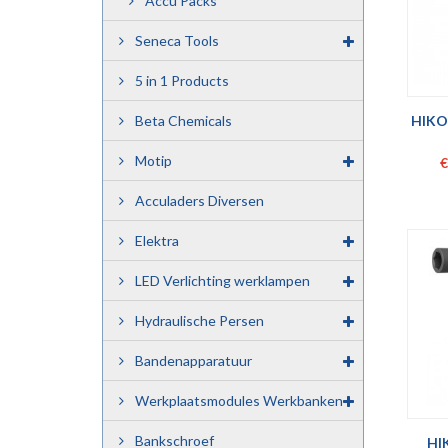
Accu Packs
Seneca Tools
5 in 1 Products
HIKO
Beta Chemicals
SLA
Motip
€
Acculaders Diversen
Elektra
LED Verlichting werklampen
Hydraulische Persen
Bandenapparatuur
Werkplaatsmodules Werkbanken
Bankschroef
HI