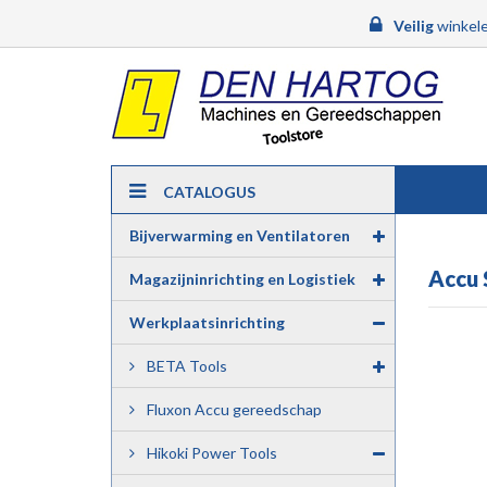
Veilig
winkele
CATALOGUS
Bijverwarming en Ventilatoren
Accu 
Magazijninrichting en Logistiek
Werkplaatsinrichting
BETA Tools
Fluxon Accu gereedschap
Hikoki Power Tools