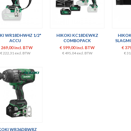
KI WR18DHW4Z 1/2"
HIKOKI KC18DEWKZ
HIKO
ACCU
COMBOPACK
SLAGM
GMOERAANZETTER
 269,00 incl. BTW
€ 599,00 incl. BTW
€ 37
€ 222,31 excl. BTW
€ 495,04 excl. BTW
€ 31
KOKI WR36DBWRZ