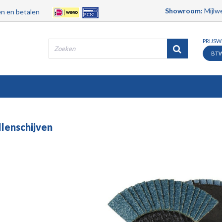
Showroom:
Mijlwe
n en betalen
PRIJS
BT
Producten
Merken
Contact
Service
lenschijven