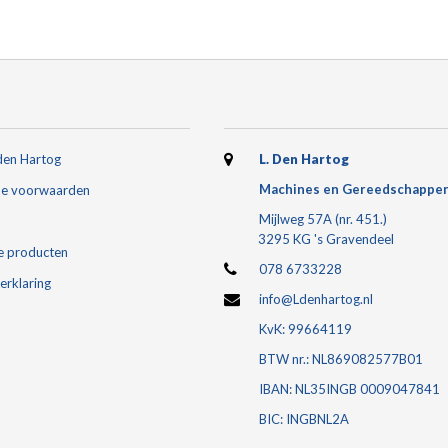
den Hartog
L. Den Hartog
Machines en Gereedschappe
e voorwaarden
Mijlweg 57A (nr. 451.)
3295 KG 's Gravendeel
e producten
078 6733228
erklaring
info@Ldenhartog.nl
KvK: 99664119
BTW nr.: NL869082577B01
IBAN: NL35INGB 0009047841
BIC: INGBNL2A