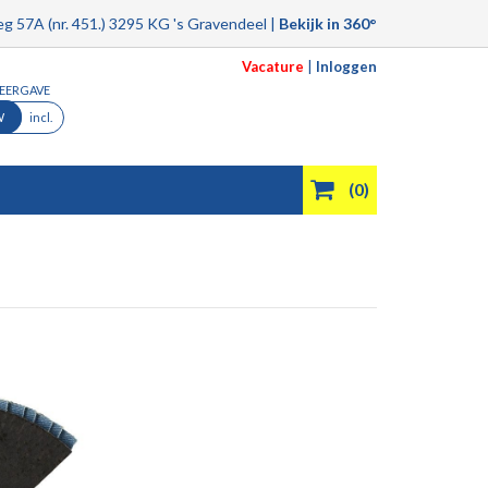
g 57A (nr. 451.) 3295 KG 's Gravendeel |
Bekijk in 360°
Vacature
|
Inloggen
WEERGAVE
W
incl.
(0)
Product filmpjes
Aanbiedingen