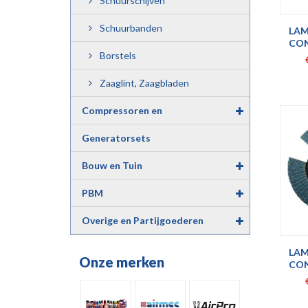
Schuurschijven
Schuurbanden
LAM
CONI
Borstels
Zaaglint, Zaagbladen
Compressoren en
Luchtgereedschap
Generatorsets
Bouw en Tuin
PBM
Overige en Partijgoederen
LAM
Onze merken
CON