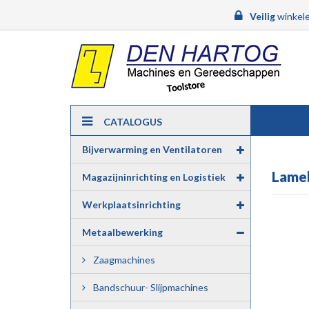
Veilig
winkele
CATALOGUS
Bijverwarming en Ventilatoren
Lamel
Magazijninrichting en Logistiek
Werkplaatsinrichting
Metaalbewerking
Zaagmachines
Bandschuur- Slijpmachines