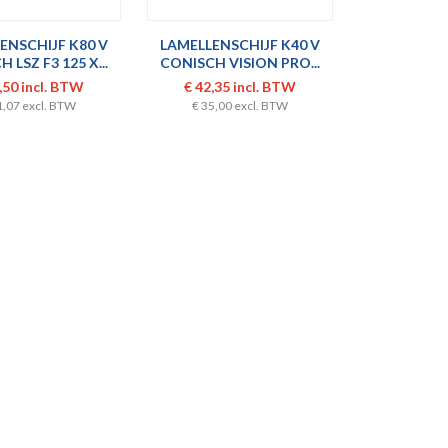
ENSCHIJF K80 V
LAMELLENSCHIJF K40 V
 LSZ F3 125 X...
CONISCH VISION PRO...
,50 incl. BTW
€ 42,35 incl. BTW
1,07 excl. BTW
€ 35,00 excl. BTW