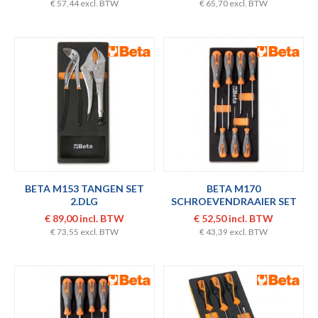
€ 57,44 excl. BTW
€ 65,70 excl. BTW
BETA M153 TANGEN SET
BETA M170
2.DLG
SCHROEVENDRAAIER SET
7.DLG
€ 89,00 incl. BTW
€ 52,50 incl. BTW
€ 73,55 excl. BTW
€ 43,39 excl. BTW