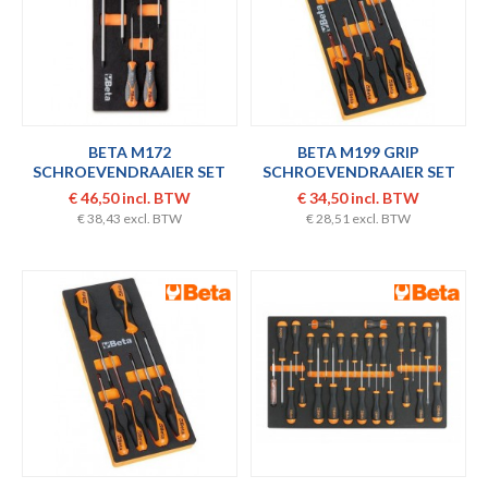
BETA M172
BETA M199 GRIP
SCHROEVENDRAAIER SET
SCHROEVENDRAAIER SET
6.DLG
7.DLG
€ 46,50 incl. BTW
€ 34,50 incl. BTW
€ 38,43 excl. BTW
€ 28,51 excl. BTW