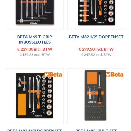
BETA M69 T-GRIP
BETA M82 1/2" DOPPENSET
INBUSSLEUTELS
€ 229,00 incl. BTW
€ 299,50 incl. BTW
€ 189,26 excl. BTW
€ 247,52 excl. BTW
BETA M83 1/2" DOPPENSET
BETA M85 ¼" BIT SET