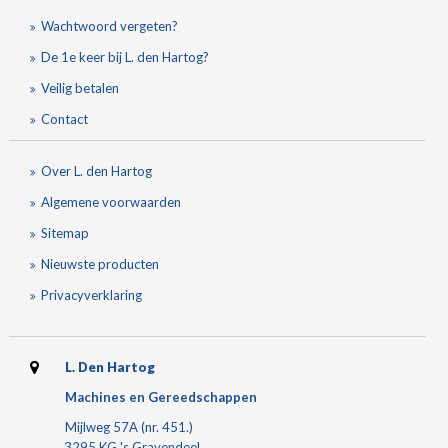
Wachtwoord vergeten?
De 1e keer bij L. den Hartog?
Veilig betalen
Contact
Over L. den Hartog
Algemene voorwaarden
Sitemap
Nieuwste producten
Privacyverklaring
L. Den Hartog
Machines en Gereedschappen
Mijlweg 57A (nr. 451.)
3295 KG 's Gravendeel