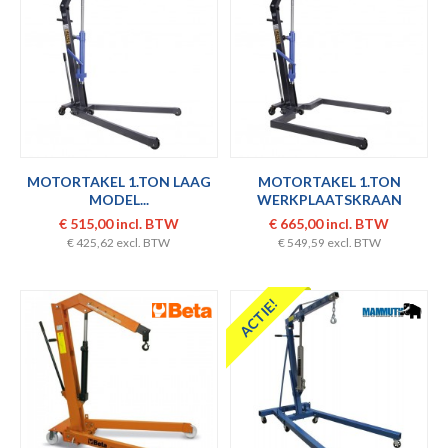
MOTORTAKEL 1.TON LAAG
MOTORTAKEL 1.TON
MODEL...
WERKPLAATSKRAAN
PALLET...
€ 515,00 incl. BTW
€ 665,00 incl. BTW
€ 425,62 excl. BTW
€ 549,59 excl. BTW
ACTIE!