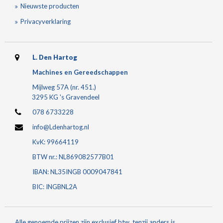
Nieuwste producten
Privacyverklaring
L. Den Hartog
Machines en Gereedschappen
Mijlweg 57A (nr. 451.)
3295 KG 's Gravendeel
078 6733228
info@Ldenhartog.nl
KvK: 99664119
BTW nr.: NL869082577B01
IBAN: NL35INGB 0009047841
BIC: INGBNL2A
Alle genoemde prijzen zijn exclusief btw, tenzij anders is