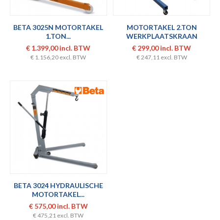
BETA 3025N MOTORTAKEL
MOTORTAKEL 2.TON
1.TON...
WERKPLAATSKRAAN
VOUWBAAR
€ 1.399,00 incl. BTW
€ 299,00 incl. BTW
€ 1.156,20 excl. BTW
€ 247,11 excl. BTW
BETA 3024 HYDRAULISCHE
MOTORTAKEL...
€ 575,00 incl. BTW
€ 475,21 excl. BTW