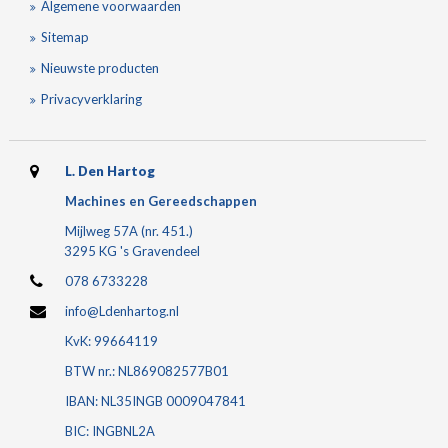
Algemene voorwaarden
Sitemap
Nieuwste producten
Privacyverklaring
L. Den Hartog
Machines en Gereedschappen
Mijlweg 57A (nr. 451.)
3295 KG 's Gravendeel
078 6733228
info@Ldenhartog.nl
KvK: 99664119
BTW nr.: NL869082577B01
IBAN: NL35INGB 0009047841
BIC: INGBNL2A