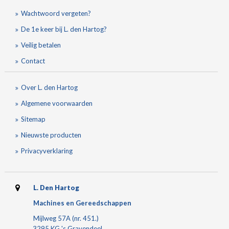
Wachtwoord vergeten?
De 1e keer bij L. den Hartog?
Veilig betalen
Contact
Over L. den Hartog
Algemene voorwaarden
Sitemap
Nieuwste producten
Privacyverklaring
L. Den Hartog
Machines en Gereedschappen
Mijlweg 57A (nr. 451.)
3295 KG 's Gravendeel