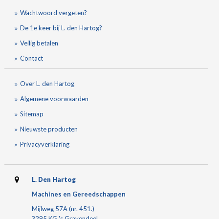
Wachtwoord vergeten?
De 1e keer bij L. den Hartog?
Veilig betalen
Contact
Over L. den Hartog
Algemene voorwaarden
Sitemap
Nieuwste producten
Privacyverklaring
L. Den Hartog
Machines en Gereedschappen
Mijlweg 57A (nr. 451.)
3295 KG 's Gravendeel