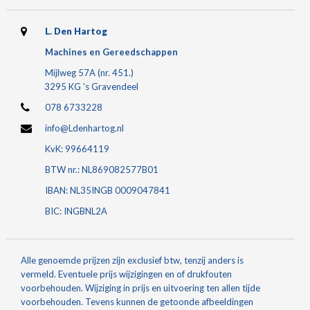
L. Den Hartog
Machines en Gereedschappen
Mijlweg 57A (nr. 451.)
3295 KG 's Gravendeel
078 6733228
info@Ldenhartog.nl
KvK: 99664119
BTW nr.: NL869082577B01
IBAN: NL35INGB 0009047841
BIC: INGBNL2A
Alle genoemde prijzen zijn exclusief btw, tenzij anders is
vermeld. Eventuele prijs wijzigingen en of drukfouten
voorbehouden. Wijziging in prijs en uitvoering ten allen tijde
voorbehouden. Tevens kunnen de getoonde afbeeldingen