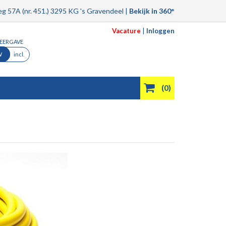
g 57A (nr. 451.) 3295 KG 's Gravendeel |
Bekijk in 360°
Vacature
|
Inloggen
WEERGAVE
W
incl.
(0)
Product filmpjes
Aanbiedingen