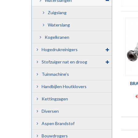
Waterslangen
Zuigslang
Waterslang
Kogelkranen
Hogedrukreinigers
Stofzuiger nat en droog
Tuinmachine's
BR
Handbijlen Houtklovers
€
Kettingzagen
Diversen
Aspen Brandstof
Bouwdrogers