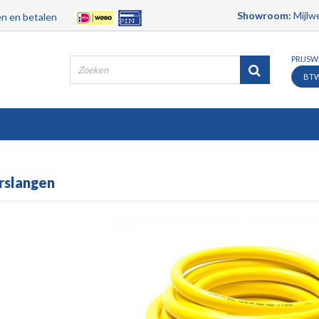
Showroom:
Mijlwe
n en betalen
PRIJS
BT
Producten
Merken
Contact
Service
rslangen