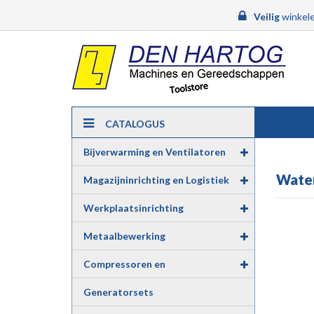
Veilig
winkele
CATALOGUS
Bijverwarming en Ventilatoren
Wate
Magazijninrichting en Logistiek
Werkplaatsinrichting
Metaalbewerking
Compressoren en
Luchtgereedschap
Generatorsets