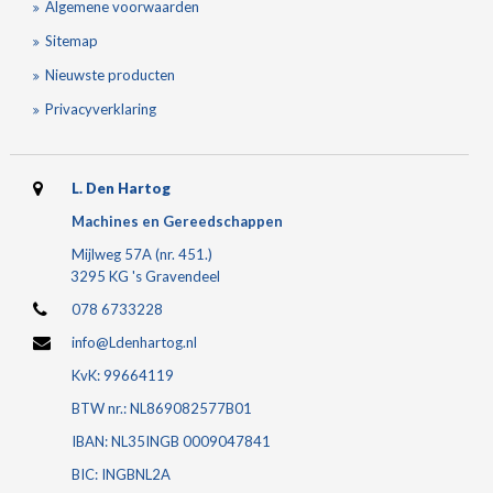
Algemene voorwaarden
Sitemap
Nieuwste producten
Privacyverklaring
L. Den Hartog
Machines en Gereedschappen
Mijlweg 57A (nr. 451.)
3295 KG 's Gravendeel
078 6733228
info@Ldenhartog.nl
KvK: 99664119
BTW nr.: NL869082577B01
IBAN: NL35INGB 0009047841
BIC: INGBNL2A