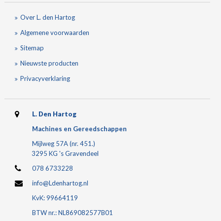
Over L. den Hartog
Algemene voorwaarden
Sitemap
Nieuwste producten
Privacyverklaring
L. Den Hartog
Machines en Gereedschappen
Mijlweg 57A (nr. 451.)
3295 KG 's Gravendeel
078 6733228
info@Ldenhartog.nl
KvK: 99664119
BTW nr.: NL869082577B01