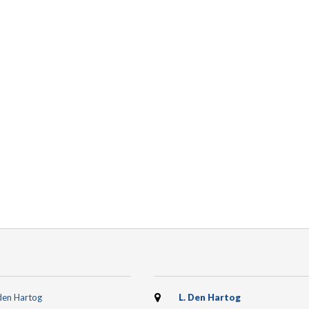
den Hartog
L. Den Hartog