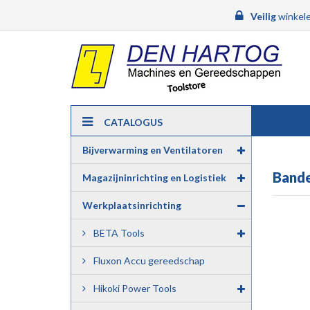
Veilig
winkele
CATALOGUS
Bijverwarming en Ventilatoren
Bande
Magazijninrichting en Logistiek
Werkplaatsinrichting
BETA Tools
Fluxon Accu gereedschap
Hikoki Power Tools