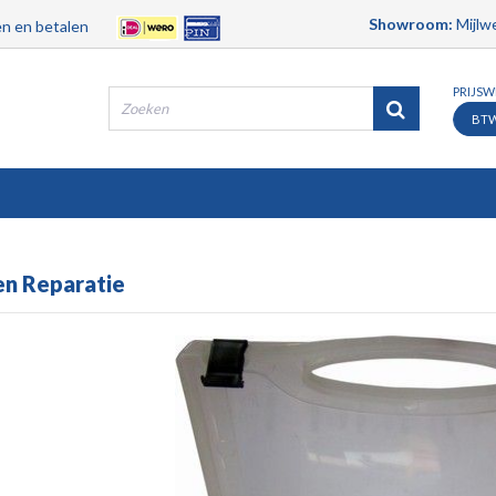
Showroom:
Mijlwe
n en betalen
PRIJS
BT
Producten
Merken
Contact
Service
n Reparatie