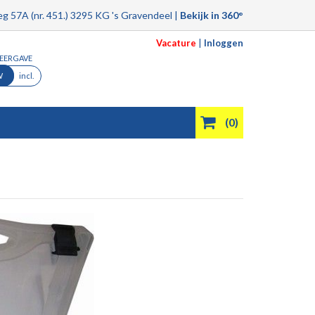
g 57A (nr. 451.) 3295 KG 's Gravendeel |
Bekijk in 360°
Vacature
|
Inloggen
WEERGAVE
W
incl.
(0)
Product filmpjes
Aanbiedingen