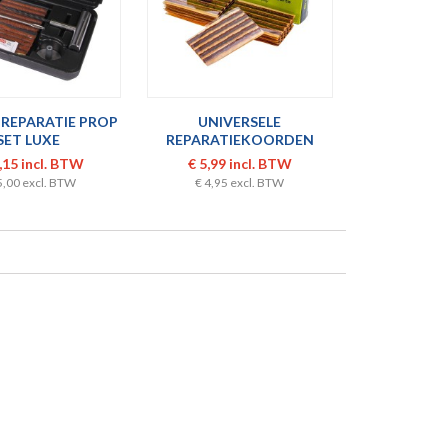
REPARATIE PROP
UNIVERSELE
SET LUXE
REPARATIEKOORDEN
4,5X100MM 60...
,15 incl. BTW
€ 5,99 incl. BTW
5,00 excl. BTW
€ 4,95 excl. BTW