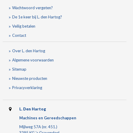
Wachtwoord vergeten?
De 1e keer bij L. den Hartog?
Veilig betalen
Contact
Over L. den Hartog
Algemene voorwaarden
Sitemap
Nieuwste producten
Privacyverklaring
L. Den Hartog
Machines en Gereedschappen
Mijlweg 57A (nr. 451.)
3295 KG 's Gravendeel