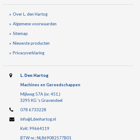
Over L. den Hartog
Algemene voorwaarden
Sitemap
Nieuwste producten
Privacyverklaring
L. Den Hartog
Machines en Gereedschappen
Mijlweg 57A (nr. 451.)
3295 KG 's Gravendeel
078 6733228
info@Ldenhartog.nl
KvK: 99664119
BTW nr.: NL869082577B01