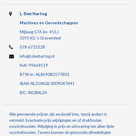
L. Den Hartog
Machines en Gereedschappen
Mijlweg 57A (nr. 451.)
3295 KG 's Gravendeel
078 6733228
info@Ldenhartog.nl
KvK: 99664119
BTW nr.: NL869082577B01
IBAN: NL35INGB 0009047841
BIC: INGBNL2A
Alle genoemde prijzen zijn exclusief btw, tenzij anders is
vermeld. Eventuele prijs wijzigingen en of drukfouten
voorbehouden. Wijziging in prijs en uitvoering ten allen tijde
voorbehouden. Tevens kunnen de getoonde afbeeldingen