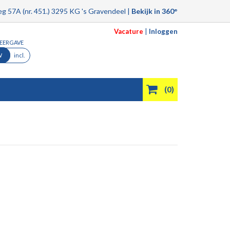
g 57A (nr. 451.) 3295 KG 's Gravendeel |
Bekijk in 360°
Vacature
|
Inloggen
WEERGAVE
W
incl.
(0)
Product filmpjes
Aanbiedingen