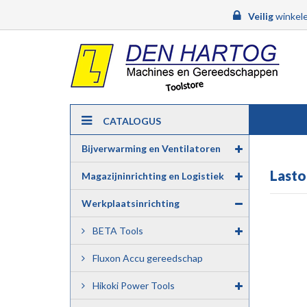
Veilig
winkele
CATALOGUS
Bijverwarming en Ventilatoren
Lasto
Magazijninrichting en Logistiek
Werkplaatsinrichting
BETA Tools
Fluxon Accu gereedschap
Hikoki Power Tools