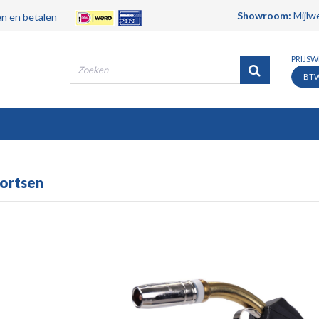
Showroom:
Mijlwe
n en betalen
PRIJS
BT
Producten
Merken
Contact
Service
ortsen