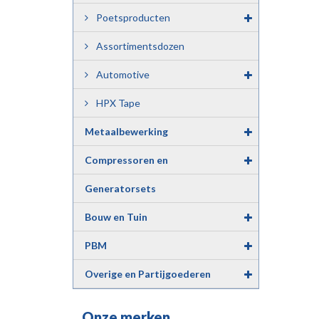
Poetsproducten
Assortimentsdozen
Automotive
HPX Tape
Metaalbewerking
Compressoren en
Luchtgereedschap
Generatorsets
Bouw en Tuin
PBM
Overige en Partijgoederen
Onze merken