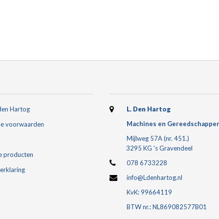
den Hartog
L. Den Hartog
Machines en Gereedschappe
e voorwaarden
Mijlweg 57A (nr. 451.)
3295 KG 's Gravendeel
e producten
078 6733228
erklaring
info@Ldenhartog.nl
KvK: 99664119
BTW nr.: NL869082577B01