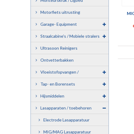
Monteurskruk / Ligbed
Motorfiets uitrusting
MI
Garage- Equipment
Straalcabine's / Mobiele stralers
Ultrasoon Reinigers
Ontvetterbakken
Vloeistofopvangen /
Milieubakken.
Tap- en Borensets
Hijsmiddelen
Lasapparaten / toebehoren
Electrode Lasapparatuur
MIG/MAG Lasapparatuur