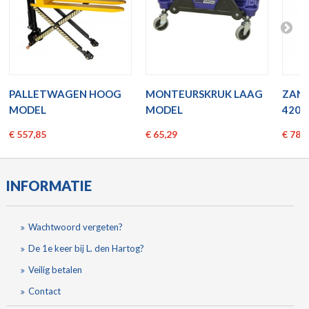
PALLETWAGEN HOOG
MONTEURSKRUK LAAG
ZAN
MODEL
MODEL
420LI
€ 557,85
€ 65,29
€ 784
INFORMATIE
Wachtwoord vergeten?
De 1e keer bij L. den Hartog?
Veilig betalen
Contact