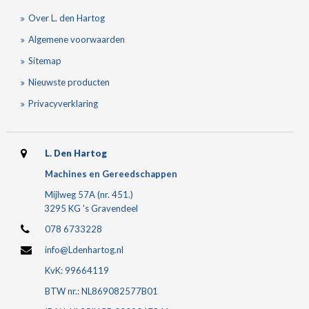
Over L. den Hartog
Algemene voorwaarden
Sitemap
Nieuwste producten
Privacyverklaring
L. Den Hartog
Machines en Gereedschappen
Mijlweg 57A (nr. 451.)
3295 KG 's Gravendeel
078 6733228
info@Ldenhartog.nl
KvK: 99664119
BTW nr.: NL869082577B01